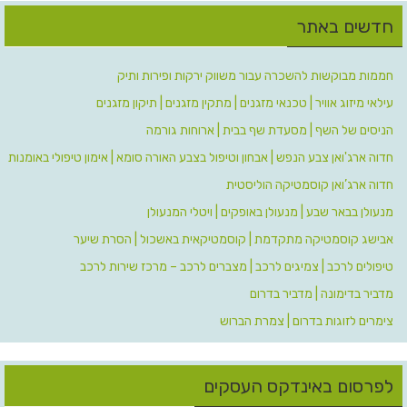
חדשים באתר
חממות מבוקשות להשכרה עבור משווק ירקות ופירות ותיק
עילאי מיזוג אוויר | טכנאי מזגנים | מתקין מזגנים | תיקון מזגנים
הניסים של השף | מסעדת שף בבית | ארוחות גורמה
חדוה ארג'ואן צבע הנפש | אבחון וטיפול בצבע האורה סומא | אימון טיפולי באומנות
חדוה ארג’ואן קוסמטיקה הוליסטית
מנעולן בבאר שבע | מנעולן באופקים | ויטלי המנעולן
אבישג קוסמטיקה מתקדמת | קוסמטיקאית באשכול | הסרת שיער
טיפולים לרכב | צמיגים לרכב | מצברים לרכב – מרכז שירות לרכב
מדביר בדימונה | מדביר בדרום
צימרים לזוגות בדרום | צמרת הברוש
לפרסום באינדקס העסקים