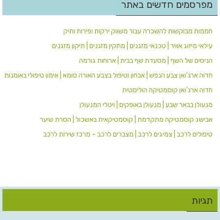
מפרסמים חדשים באתר
חממות מבוקשות להשכרה עבור משווק ירקות ופירות ותיק
עילאי מיזוג אוויר | טכנאי מזגנים | מתקין מזגנים | תיקון מזגנים
הניסים של השף | מסעדת שף בבית | ארוחות גורמה
חדוה ארג'ואן צבע הנפש | אבחון וטיפול בצבע האורה סומא | אימון טיפולי באומנות
חדוה ארג’ואן קוסמטיקה הוליסטית
מנעולן בבאר שבע | מנעולן באופקים | ויטלי המנעולן
אבישג קוסמטיקה מתקדמת | קוסמטיקאית באשכול | הסרת שיער
טיפולים לרכב | צמיגים לרכב | מצברים לרכב – מרכז שירות לרכב
תגיות