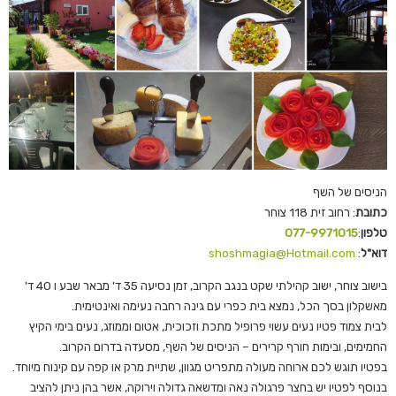
הניסים של השף
כתובת
: רחוב זית 118 צוחר
טלפון
:
077-9971015
דוא"ל
:
shoshmagia@Hotmail.com
בישוב צוחר, ישוב קהילתי שקט בנגב הקרוב, זמן נסיעה 35 ד' מבאר שבע ו 40 ד'
מאשקלון בסך הכל, נמצא בית כפרי עם גינה רחבה נעימה ואינטימית.
לבית צמוד פטיו נעים עשוי פרופיל מתכת וזכוכית, אטום וממוזג, נעים בימי הקיץ
החמימים, ובימות חורף קרירים – הניסים של השף, מסעדה בדרום הקרוב.
בפטיו תוגש לכם ארוחה מעולה מתפריט מגוון, שתיית מרק או קפה עם קינוח מיוחד.
בנוסף לפטיו יש בחצר פרגולה נאה ומדשאה גדולה וירוקה, אשר בהן ניתן להציב