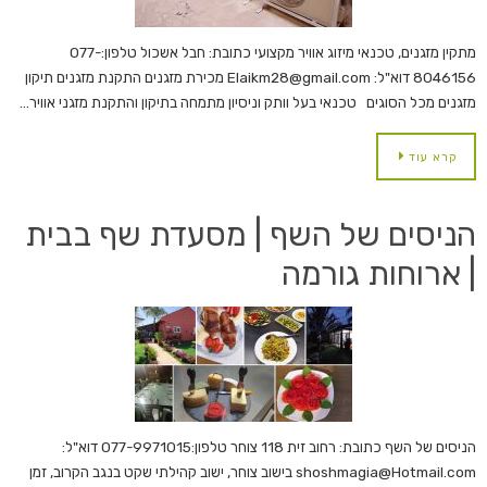
מתקין מזגנים, טכנאי מיזוג אוויר מקצועי כתובת: חבל אשכול טלפון:077-
8046156 דוא"ל: Elaikm28@gmail.com מכירת מזגנים התקנת מזגנים תיקון
מזגנים מכל הסוגים טכנאי בעל וותק וניסיון מתמחה בתיקון והתקנת מזגני אוויר…
קרא עוד
הניסים של השף | מסעדת שף בבית
| ארוחות גורמה
הניסים של השף כתובת: רחוב זית 118 צוחר טלפון:077-9971015 דוא"ל:
shoshmagia@Hotmail.com בישוב צוחר, ישוב קהילתי שקט בנגב הקרוב, זמן