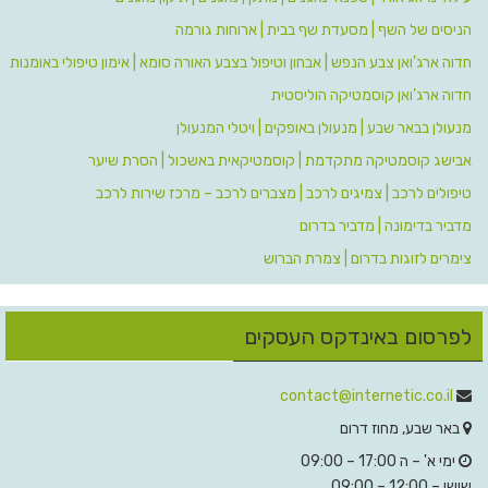
הניסים של השף | מסעדת שף בבית | ארוחות גורמה
חדוה ארג'ואן צבע הנפש | אבחון וטיפול בצבע האורה סומא | אימון טיפולי באומנות
חדוה ארג’ואן קוסמטיקה הוליסטית
מנעולן בבאר שבע | מנעולן באופקים | ויטלי המנעולן
אבישג קוסמטיקה מתקדמת | קוסמטיקאית באשכול | הסרת שיער
טיפולים לרכב | צמיגים לרכב | מצברים לרכב – מרכז שירות לרכב
מדביר בדימונה | מדביר בדרום
צימרים לזוגות בדרום | צמרת הברוש
לפרסום באינדקס העסקים
contact@internetic.co.il‬
‫
באר שבע, מחוז דרום
ימי א' – ה 17:00 – 09:00
שישי – 12:00 – 09:00