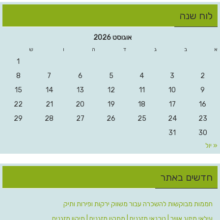
לוח שנה
אוגוסט 2026
א
ב
ג
ד
ה
ו
ש
1
8
7
6
5
4
3
2
15
14
13
12
11
10
9
22
21
20
19
18
17
16
29
28
27
26
25
24
23
31
30
« יול
חדשים באתר
חממות מבוקשות להשכרה עבור משווק ירקות ופירות ותיק
עילאי מיזוג אוויר | טכנאי מזגנים | מתקין מזגנים | תיקון מזגנים