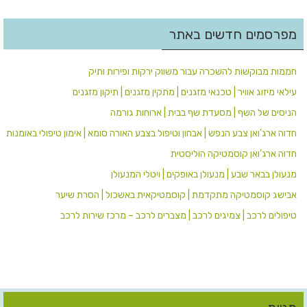
מפרסמים חדשים באתר
חממות מבוקשות להשכרה עבור משווק ירקות ופירות ותיק
עילאי מיזוג אוויר | טכנאי מזגנים | מתקין מזגנים | תיקון מזגנים
הניסים של השף | מסעדת שף בבית | ארוחות גורמה
חדוה ארג'ואן צבע הנפש | אבחון וטיפול בצבע האורה סומא | אימון טיפולי באומנות
חדוה ארג’ואן קוסמטיקה הוליסטית
מנעולן בבאר שבע | מנעולן באופקים | ויטלי המנעולן
אבישג קוסמטיקה מתקדמת | קוסמטיקאית באשכול | הסרת שיער
טיפולים לרכב | צמיגים לרכב | מצברים לרכב – מרכז שירות לרכב