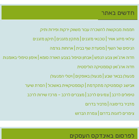
חדשים באתר
חממות מבוקשות להשכרה עבור משווק ירקות ופירות ותיק
עילאי מיזוג אוויר | טכנאי מזגנים | מתקין מזגנים | תיקון מזגנים
הניסים של השף | מסעדת שף בבית | ארוחות גורמה
חדוה ארג'ואן צבע הנפש | אבחון וטיפול בצבע האורה סומא | אימון טיפולי באומנות
חדוה ארג’ואן קוסמטיקה הוליסטית
מנעולן בבאר שבע | מנעולן באופקים | ויטלי המנעולן
אבישג קוסמטיקה מתקדמת | קוסמטיקאית באשכול | הסרת שיער
טיפולים לרכב | צמיגים לרכב | מצברים לרכב – מרכז שירות לרכב
מדביר בדימונה | מדביר בדרום
צימרים לזוגות בדרום | צמרת הברוש
לפרסום באינדקס העסקים