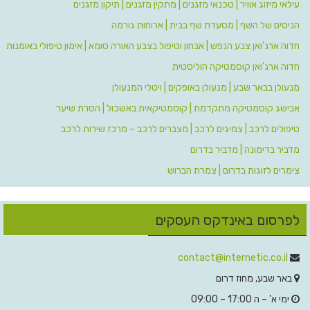
עילאי מיזוג אוויר | טכנאי מזגנים | מתקין מזגנים | תיקון מזגנים
הניסים של השף | מסעדת שף בבית | ארוחות גורמה
חדוה ארג'ואן צבע הנפש | אבחון וטיפול בצבע האורה סומא | אימון טיפולי באומנות
חדוה ארג’ואן קוסמטיקה הוליסטית
מנעולן בבאר שבע | מנעולן באופקים | ויטלי המנעולן
אבישג קוסמטיקה מתקדמת | קוסמטיקאית באשכול | הסרת שיער
טיפולים לרכב | צמיגים לרכב | מצברים לרכב – מרכז שירות לרכב
מדביר בדימונה | מדביר בדרום
צימרים לזוגות בדרום | צמרת הברוש
לפרסום באינדקס העסקים
contact@internetic.co.il‬
‫
באר שבע, מחוז דרום
ימי א' – ה 17:00 – 09:00