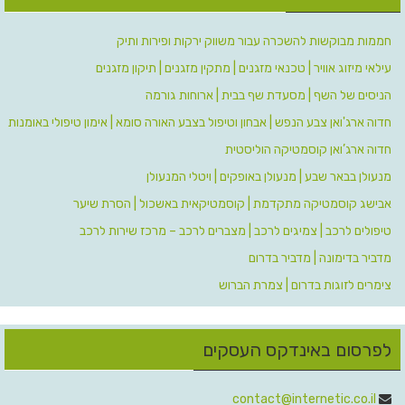
חממות מבוקשות להשכרה עבור משווק ירקות ופירות ותיק
עילאי מיזוג אוויר | טכנאי מזגנים | מתקין מזגנים | תיקון מזגנים
הניסים של השף | מסעדת שף בבית | ארוחות גורמה
חדוה ארג'ואן צבע הנפש | אבחון וטיפול בצבע האורה סומא | אימון טיפולי באומנות
חדוה ארג’ואן קוסמטיקה הוליסטית
מנעולן בבאר שבע | מנעולן באופקים | ויטלי המנעולן
אבישג קוסמטיקה מתקדמת | קוסמטיקאית באשכול | הסרת שיער
טיפולים לרכב | צמיגים לרכב | מצברים לרכב – מרכז שירות לרכב
מדביר בדימונה | מדביר בדרום
צימרים לזוגות בדרום | צמרת הברוש
לפרסום באינדקס העסקים
contact@internetic.co.il‬
‫