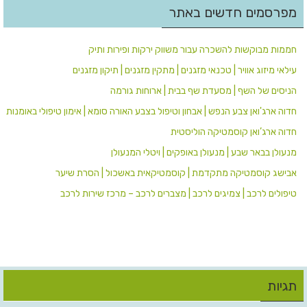
מפרסמים חדשים באתר
חממות מבוקשות להשכרה עבור משווק ירקות ופירות ותיק
עילאי מיזוג אוויר | טכנאי מזגנים | מתקין מזגנים | תיקון מזגנים
הניסים של השף | מסעדת שף בבית | ארוחות גורמה
חדוה ארג'ואן צבע הנפש | אבחון וטיפול בצבע האורה סומא | אימון טיפולי באומנות
חדוה ארג’ואן קוסמטיקה הוליסטית
מנעולן בבאר שבע | מנעולן באופקים | ויטלי המנעולן
אבישג קוסמטיקה מתקדמת | קוסמטיקאית באשכול | הסרת שיער
טיפולים לרכב | צמיגים לרכב | מצברים לרכב – מרכז שירות לרכב
תגיות