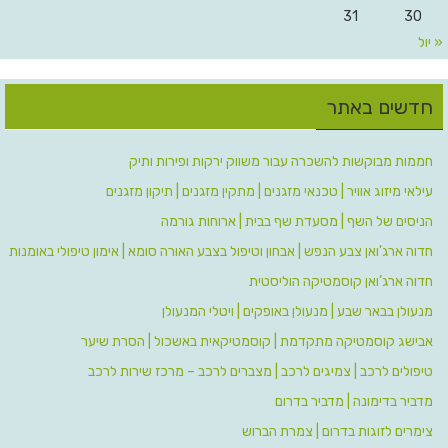
31
30
« יול
חדשים באתר
חממות מבוקשות להשכרה עבור משווק ירקות ופירות ותיק
עילאי מיזוג אוויר | טכנאי מזגנים | מתקין מזגנים | תיקון מזגנים
הניסים של השף | מסעדת שף בבית | ארוחות גורמה
חדוה ארג'ואן צבע הנפש | אבחון וטיפול בצבע האורה סומא | אימון טיפולי באומנות
חדוה ארג’ואן קוסמטיקה הוליסטית
מנעולן בבאר שבע | מנעולן באופקים | ויטלי המנעולן
אבישג קוסמטיקה מתקדמת | קוסמטיקאית באשכול | הסרת שיער
טיפולים לרכב | צמיגים לרכב | מצברים לרכב – מרכז שירות לרכב
מדביר בדימונה | מדביר בדרום
צימרים לזוגות בדרום | צמרת הברוש