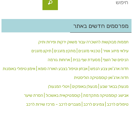
מפרסמים חדשים באתר
חממות מבוקשות להשכרה עבור משווק ירקות ופירות ותיק
עילאי מיזוג אוויר | טכנאי מזגנים | מתקין מזגנים | תיקון מזגנים
הניסים של השף | מסעדת שף בבית | ארוחות גורמה
חדוה ארג'ואן צבע הנפש | אבחון וטיפול בצבע האורה סומא | אימון טיפולי באומנות
חדוה ארג’ואן קוסמטיקה הוליסטית
מנעולן בבאר שבע | מנעולן באופקים | ויטלי המנעולן
אבישג קוסמטיקה מתקדמת | קוסמטיקאית באשכול | הסרת שיער
טיפולים לרכב | צמיגים לרכב | מצברים לרכב – מרכז שירות לרכב