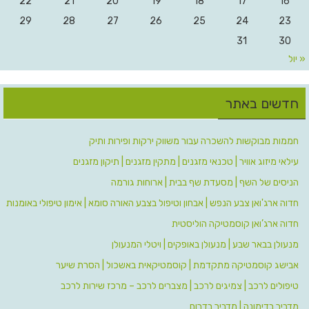
22
21
20
19
18
17
16
29
28
27
26
25
24
23
31
30
« יול
חדשים באתר
חממות מבוקשות להשכרה עבור משווק ירקות ופירות ותיק
עילאי מיזוג אוויר | טכנאי מזגנים | מתקין מזגנים | תיקון מזגנים
הניסים של השף | מסעדת שף בבית | ארוחות גורמה
חדוה ארג'ואן צבע הנפש | אבחון וטיפול בצבע האורה סומא | אימון טיפולי באומנות
חדוה ארג’ואן קוסמטיקה הוליסטית
מנעולן בבאר שבע | מנעולן באופקים | ויטלי המנעולן
אבישג קוסמטיקה מתקדמת | קוסמטיקאית באשכול | הסרת שיער
טיפולים לרכב | צמיגים לרכב | מצברים לרכב – מרכז שירות לרכב
מדביר בדימונה | מדביר בדרום