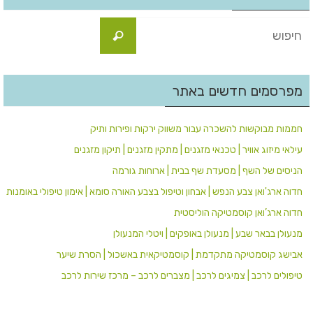
מפרסמים חדשים באתר
חממות מבוקשות להשכרה עבור משווק ירקות ופירות ותיק
עילאי מיזוג אוויר | טכנאי מזגנים | מתקין מזגנים | תיקון מזגנים
הניסים של השף | מסעדת שף בבית | ארוחות גורמה
חדוה ארג'ואן צבע הנפש | אבחון וטיפול בצבע האורה סומא | אימון טיפולי באומנות
חדוה ארג’ואן קוסמטיקה הוליסטית
מנעולן בבאר שבע | מנעולן באופקים | ויטלי המנעולן
אבישג קוסמטיקה מתקדמת | קוסמטיקאית באשכול | הסרת שיער
טיפולים לרכב | צמיגים לרכב | מצברים לרכב – מרכז שירות לרכב