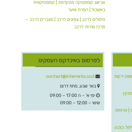
אבישג קוסמטיקה מתקדמת | קוסמטיקאית
באשכול | הסרת שיער
טיפולים לרכב | צמיגים לרכב | מצברים לרכב –
מרכז שירות לרכב
לפרסום באינדקס העסקים
וק ירקות
‫
contact@internetic.co.il‬
באר שבע, מחוז דרום
מתקין
ימי א' – ה 17:00 – 09:00
שישי – 12:00 – 09:00
| ארוחות
יפול בצבע