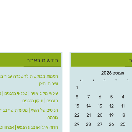
ה
חדשים באתר
אוגוסט 2026
חממות מבוקשות להשכרה עבור משו
ג
ד
ה
ו
ש
ופירות ותיק
1
עילאי מיזוג אוויר | טכנאי מזגנים | 
8
7
6
5
4
מזגנים | תיקון מזגנים
15
14
13
12
11
הניסים של השף | מסעדת שף בבית 
22
21
20
19
18
גורמה
29
28
27
26
25
חדוה ארג'ואן צבע הנפש | אבחון וט